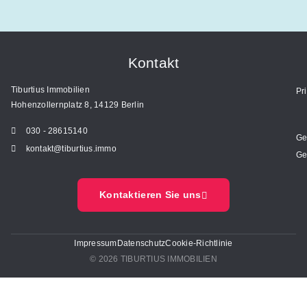
Kontakt
Tiburtius Immobilien
Pr
Hohenzollernplatz 8, 14129 Berlin
030 - 28615140
Ge
kontakt@tiburtius.immo
Ge
Kontaktieren Sie uns
Impressum
Datenschutz
Cookie-Richtlinie
© 2026 TIBURTIUS IMMOBILIEN