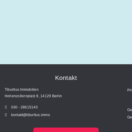
Kontakt
Tiburtius Immobilien
Pr
Hohenzollernplatz 8, 14129 Berlin
030 - 28615140
Ge
kontakt@tiburtius.immo
Ge